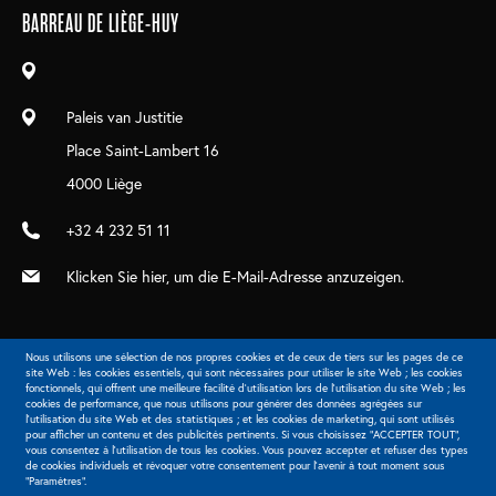
navigation
BARREAU DE LIÈGE-HUY
Paleis van Justitie
Place Saint-Lambert 16
4000 Liège
+32 4 232 51 11
Klicken Sie hier, um die E-Mail-Adresse anzuzeigen.
Nous utilisons une sélection de nos propres cookies et de ceux de tiers sur les pages de ce
site Web : les cookies essentiels, qui sont nécessaires pour utiliser le site Web ; les cookies
fonctionnels, qui offrent une meilleure facilité d'utilisation lors de l'utilisation du site Web ; les
cookies de performance, que nous utilisons pour générer des données agrégées sur
Extranet
l'utilisation du site Web et des statistiques ; et les cookies de marketing, qui sont utilisés
pour afficher un contenu et des publicités pertinents. Si vous choisissez "ACCEPTER TOUT",
vous consentez à l'utilisation de tous les cookies. Vous pouvez accepter et refuser des types
de cookies individuels et révoquer votre consentement pour l'avenir à tout moment sous
"Paramètres".