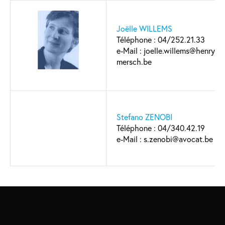
Joëlle WILLEMS
Téléphone : 04/252.21.33
e-Mail : joelle.willems@henry-
mersch.be
Stefano ZENOBI
Téléphone : 04/340.42.19
e-Mail : s.zenobi@avocat.be
Main
Cookies UI