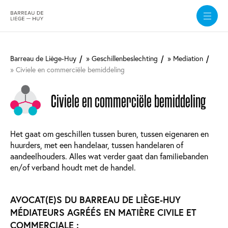
Overslaan
en
Barreau de Liège-Huy
Geschillenbeslechting
Mediation
naar
Civiele en commerciële bemiddeling
de
inhoud
gaan
Civiele en commerciële bemiddeling
Het gaat om geschillen tussen buren, tussen eigenaren en
huurders, met een handelaar, tussen handelaren of
aandeelhouders. Alles wat verder gaat dan familiebanden
en/of verband houdt met de handel.
AVOCAT(E)S DU BARREAU DE LIÈGE-HUY
MÉDIATEURS AGRÉÉS EN MATIÈRE CIVILE ET
COMMERCIALE :