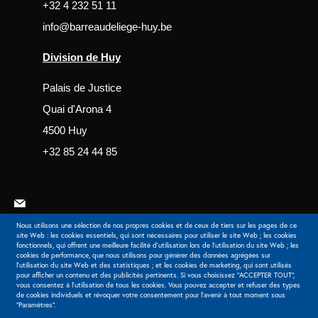
+32 4 232 51 11
info@barreaudeliege-huy.be
Division de Huy
Palais de Justice
Quai d'Arona 4
4500 Huy
+32 85 24 44 85
Nous utilisons une sélection de nos propres cookies et de ceux de tiers sur les pages de ce
site Web : les cookies essentiels, qui sont nécessaires pour utiliser le site Web ; les cookies
fonctionnels, qui offrent une meilleure facilité d'utilisation lors de l'utilisation du site Web ; les
cookies de performance, que nous utilisons pour générer des données agrégées sur
Extranet
l'utilisation du site Web et des statistiques ; et les cookies de marketing, qui sont utilisés
pour afficher un contenu et des publicités pertinents. Si vous choisissez "ACCEPTER TOUT",
vous consentez à l'utilisation de tous les cookies. Vous pouvez accepter et refuser des types
de cookies individuels et révoquer votre consentement pour l'avenir à tout moment sous
"Paramètres".