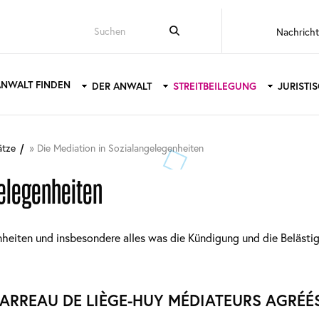
Top
Nachrich
menu
ANWALT FINDEN
DER ANWALT
STREITBEILEGUNG
JURISTI
tion
ätze
Die Mediation in Sozialangelegenheiten
gelegenheiten
egenheiten und insbesondere alles was die Kündigung und die Beläst
BARREAU DE LIÈGE-HUY MÉDIATEURS AGRÉÉ