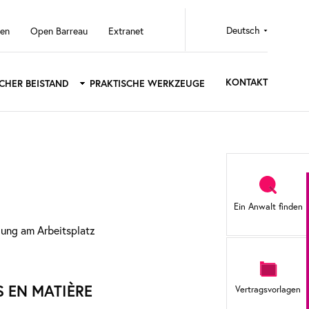
Select
ten
Open Barreau
Extranet
your
language
KONTAKT
SCHER BEISTAND
PRAKTISCHE WERKZEUGE
Sidebar
menu
Ein Anwalt finden
igung am Arbeitsplatz
S EN MATIÈRE
Vertragsvorlagen